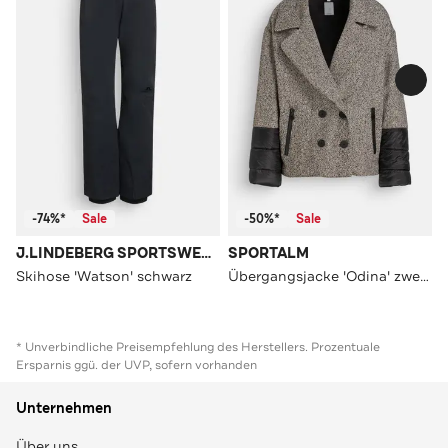
-74%*
Sale
-50%*
Sale
J.LINDEBERG SPORTSWEAR
SPORTALM
Skihose 'Watson' schwarz
Übergangsjacke 'Odina' zweifarbig
* Unverbindliche Preisempfehlung des Herstellers. Prozentuale
Ersparnis ggü. der UVP, sofern vorhanden
Unternehmen
Über uns