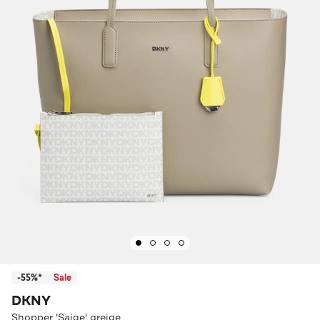
-55%*
Sale
DKNY
Shopper 'Saige' greige