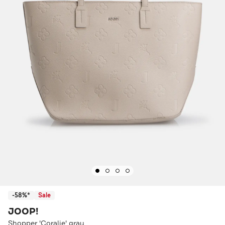
-58%*
Sale
JOOP!
Shopper 'Coralie' grau