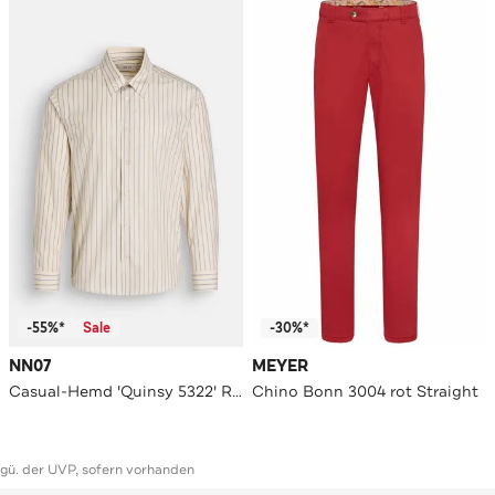
-55%*
Sale
-30%*
NN07
MEYER
Casual-Hemd 'Quinsy 5322' Regular Fit
Chino Bonn 3004 rot Straight
ggü. der UVP, sofern vorhanden