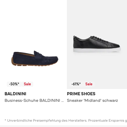
-50%*
Sale
-61%*
Sale
BALDININI
PRIME SHOES
Business-Schuhe BALDININI BLAU
Sneaker 'Midland' schwarz
* Unverbindliche Preisempfehlung des Herstellers. Prozentuale Ersparnis 