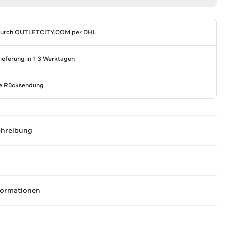
durch
OUTLETCITY.COM
per DHL
Lieferung in 1-3 Werktagen
se Rücksendung
chreibung
formationen