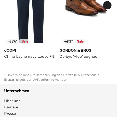
-55%*
Sale
-69%*
Sale
JOOP!
GORDON & BROS
Chino Layne navy Loose Fit
Derbys 'Aldo' cognac
* Unverbindliche Preisempfehlung des Herstellers. Prozentuale
Ersparnis ggü. der UVP, sofern vorhanden
Unternehmen
Über uns
Karriere
Presse