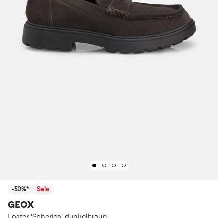
-50%*
Sale
GEOX
Loafer 'Spherica' dunkelbraun