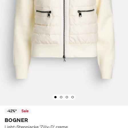
-42%*
Sale
BOGNER
Light-Steppjacke 'Zilly-D' creme