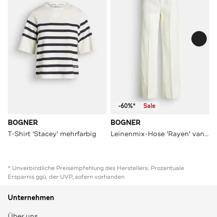
-60%*
Sale
BOGNER
BOGNER
T-Shirt 'Stacey' mehrfarbig
Leinenmix-Hose 'Rayen' vanille
* Unverbindliche Preisempfehlung des Herstellers. Prozentuale
Ersparnis ggü. der UVP, sofern vorhanden
Unternehmen
Über uns