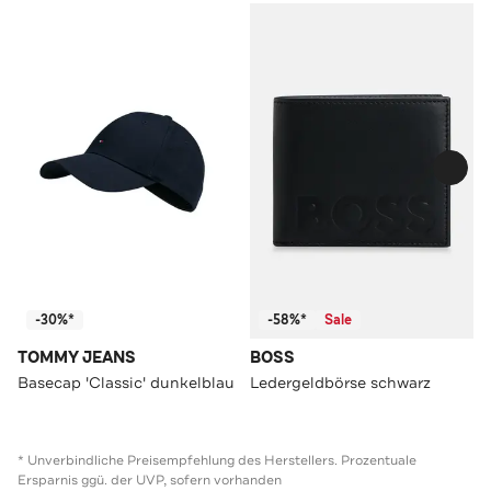
-30%*
-58%*
Sale
TOMMY JEANS
BOSS
Basecap 'Classic' dunkelblau
Ledergeldbörse schwarz
* Unverbindliche Preisempfehlung des Herstellers. Prozentuale
Ersparnis ggü. der UVP, sofern vorhanden