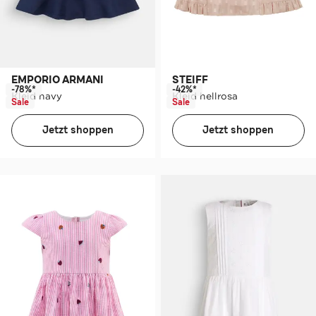
EMPORIO ARMANI
STEIFF
-78%*
-42%*
Kleid navy
Kleid hellrosa
Sale
Sale
Jetzt shoppen
Jetzt shoppen