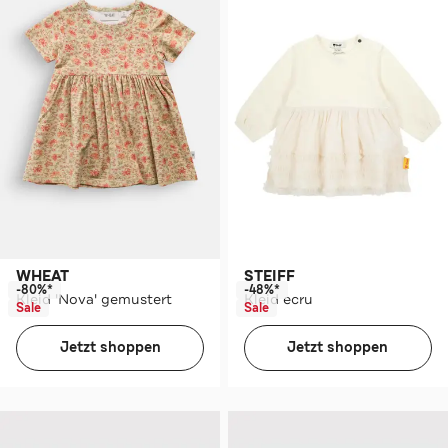
WHEAT
STEIFF
-80%*
-48%*
Kleid 'Nova' gemustert
Kleid ecru
Sale
Sale
Jetzt shoppen
Jetzt shoppen