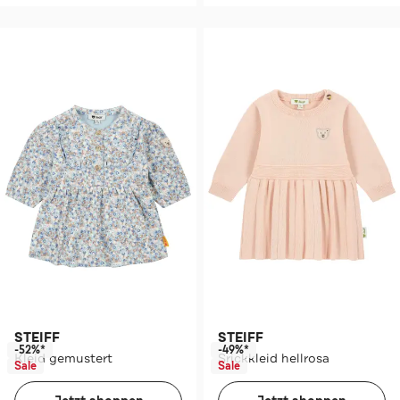
STEIFF
STEIFF
-52%*
-49%*
Kleid gemustert
Srickkleid hellrosa
Sale
Sale