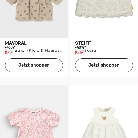
MAYORAL
STEIFF
-43%*
-48%*
Set: Strick-Kleid & Haarband beige
Kleid ecru
Sale
Sale
Jetzt shoppen
Jetzt shoppen