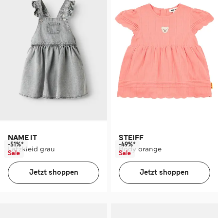
NAME IT
STEIFF
-51%*
-49%*
Latzkleid grau
Body orange
Sale
Sale
Jetzt shoppen
Jetzt shoppen