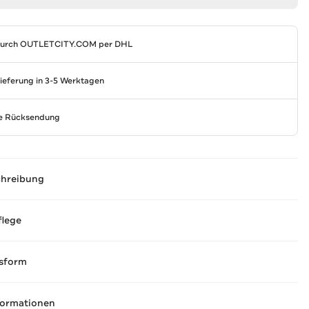
durch
OUTLETCITY.COM
per DHL
Lieferung in 3-5 Werktagen
se Rücksendung
chreibung
flege
sform
formationen