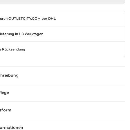
durch
OUTLETCITY.COM
per DHL
Lieferung in 1-3 Werktagen
se Rücksendung
chreibung
flege
sform
formationen