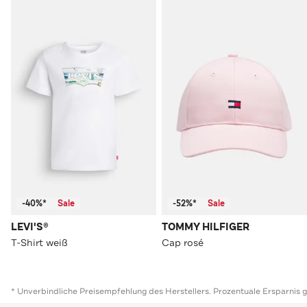
-40%*
Sale
-52%*
Sale
LEVI'S®
TOMMY HILFIGER
T-Shirt weiß
Cap rosé
* Unverbindliche Preisempfehlung des Herstellers. Prozentuale Ersparnis 