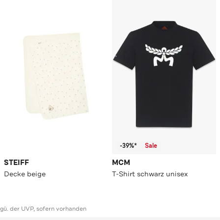
-39%*
Sale
STEIFF
MCM
Decke beige
T-Shirt schwarz unisex
ggü. der UVP, sofern vorhanden