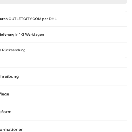
durch
OUTLETCITY.COM
per DHL
Lieferung in 1-3 Werktagen
se Rücksendung
chreibung
flege
sform
formationen