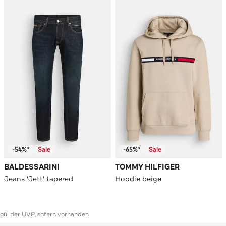
-54%*
Sale
-65%*
Sale
BALDESSARINI
TOMMY HILFIGER
Jeans 'Jett' tapered
Hoodie beige
ggü. der UVP, sofern vorhanden