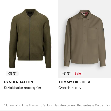
-33%*
-51%*
Sale
FYNCH-HATTON
TOMMY HILFIGER
Strickjacke moosgrün
Overshirt oliv
* Unverbindliche Preisempfehlung des Herstellers. Prozentuale Ersparnis 