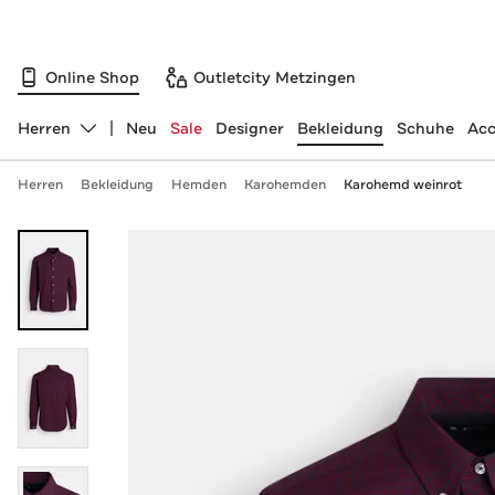
Online Shop
Outletcity Metzingen
Herren
Neu
Sale
Designer
Bekleidung
Schuhe
Acc
Abteilung ändern, ausgewählt:
Herren
Bekleidung
Hemden
Karohemden
Karohemd weinrot