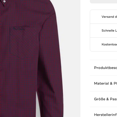
Versand 
Schnelle 
Kostenlo
Produktbes
Material & P
Größe & Pas
Herstellerin