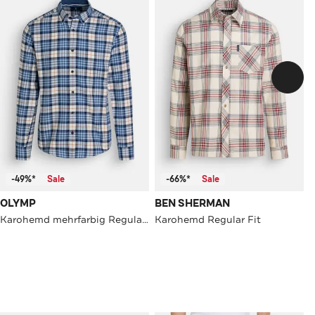
-49%*
Sale
-66%*
Sale
OLYMP
BEN SHERMAN
Karohemd mehrfarbig Regular Fit
Karohemd Regular Fit