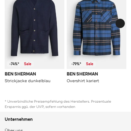
-74%*
Sale
-79%*
Sale
BEN SHERMAN
BEN SHERMAN
Strickjacke dunkelblau
Overshirt kariert
* Unverbindliche Preisempfehlung des Herstellers. Prozentuale
Ersparnis ggü. der UVP, sofern vorhanden
Unternehmen
Über uns