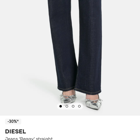
-30%*
DIESEL
Jeans 'Reggy' straight