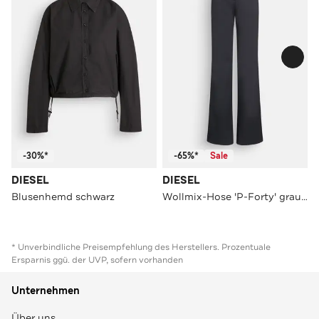
-30%*
-65%*
Sale
DIESEL
DIESEL
Blusenhemd schwarz
Wollmix-Hose 'P-Forty' graublau
* Unverbindliche Preisempfehlung des Herstellers. Prozentuale
Ersparnis ggü. der UVP, sofern vorhanden
Unternehmen
Über uns