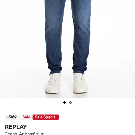
-54%*
Sale
Sale Special
REPLAY
Jeans 'Anbass' slim