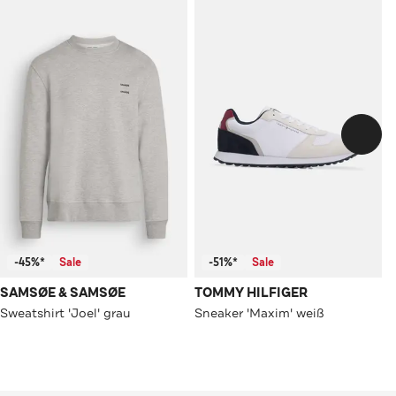
-45%*
Sale
-51%*
Sale
SAMSØE & SAMSØE
TOMMY HILFIGER
Sweatshirt 'Joel' grau
Sneaker 'Maxim' weiß