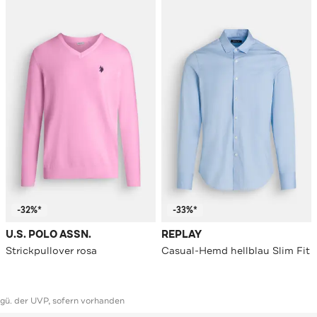
-32%*
-33%*
U.S. POLO ASSN.
REPLAY
Strickpullover rosa
Casual-Hemd hellblau Slim Fit
ggü. der UVP, sofern vorhanden