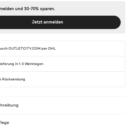
nmelden und 30-70% sparen.
Jetzt anmelden
durch
OUTLETCITY.COM
per DHL
Lieferung in 1-3 Werktagen
se Rücksendung
chreibung
flege