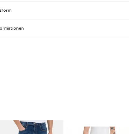
sform
formationen