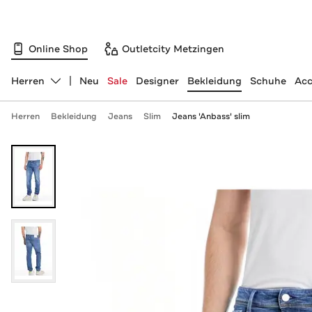
Online Shop
Outletcity Metzingen
Herren
Neu
Sale
Designer
Bekleidung
Schuhe
Acc
Abteilung ändern, ausgewählt:
Herren
Bekleidung
Jeans
Slim
Jeans 'Anbass' slim