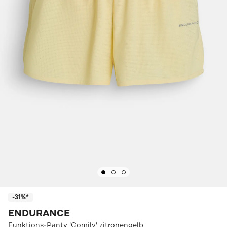
-31%*
ENDURANCE
Funktions-Panty 'Comily' zitronengelb