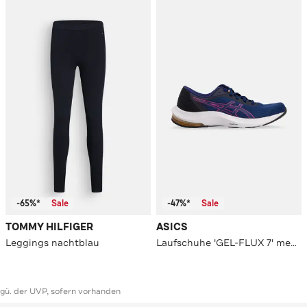
-65%*
Sale
-47%*
Sale
TOMMY HILFIGER
ASICS
Leggings nachtblau
Laufschuhe 'GEL-FLUX 7' mehrfarbig
ggü. der UVP, sofern vorhanden