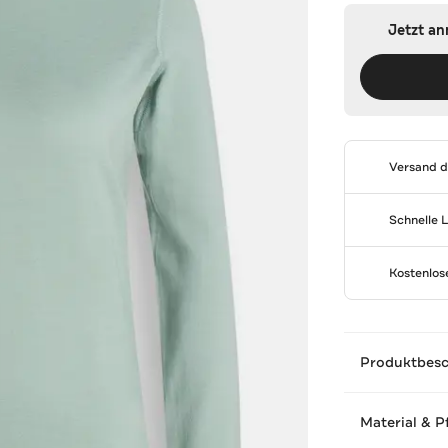
Jetzt a
Versand 
Schnelle 
Kostenlo
Produktbes
Material & P