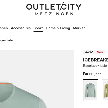
schen
Accessoires
Sport
Home & Living
Marken
ayer jade
-49%*
Sale
ICEBREAK
Baselayer jade
Farbe:
jade