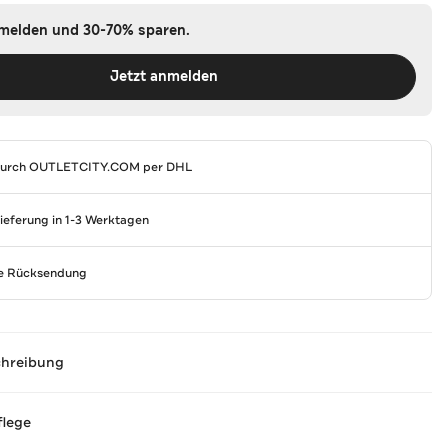
nmelden und 30-70% sparen.
Jetzt anmelden
durch
OUTLETCITY.COM
per DHL
Lieferung in 1-3 Werktagen
se Rücksendung
chreibung
flege