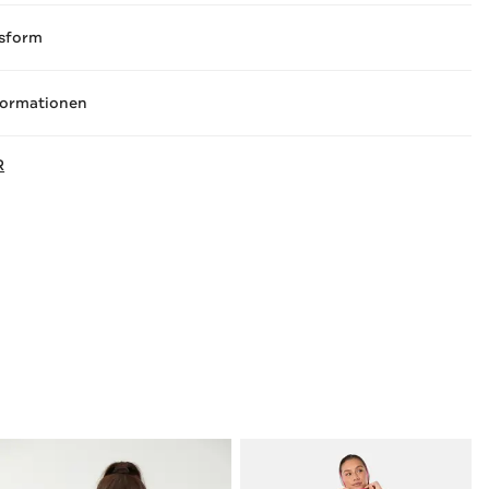
sform
formationen
R