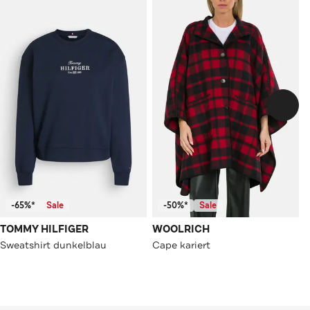
-65%*
Sale
-50%*
Sale
TOMMY HILFIGER
WOOLRICH
Sweatshirt dunkelblau
Cape kariert