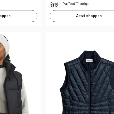
Weste 'Puffect™' beige
-35%*
hoppen
Jetzt shoppen