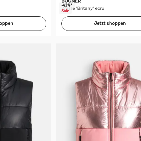
BOGNER
-43%*
Weste 'Britany' ecru
Sale
hoppen
Jetzt shoppen