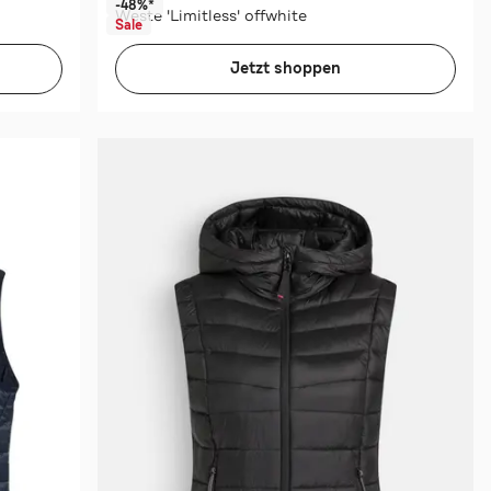
-48%*
Weste 'Limitless' offwhite
Sale
Jetzt shoppen