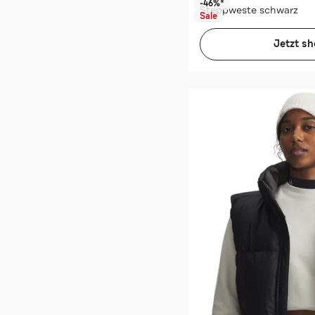
-46%*
Steppweste schwarz
Sale
Jetzt s