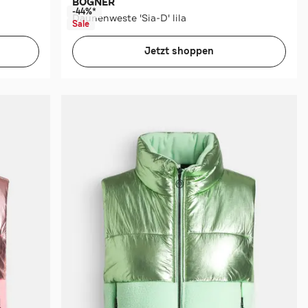
BOGNER
-44%*
Daunenweste 'Sia-D' lila
Sale
Jetzt shoppen