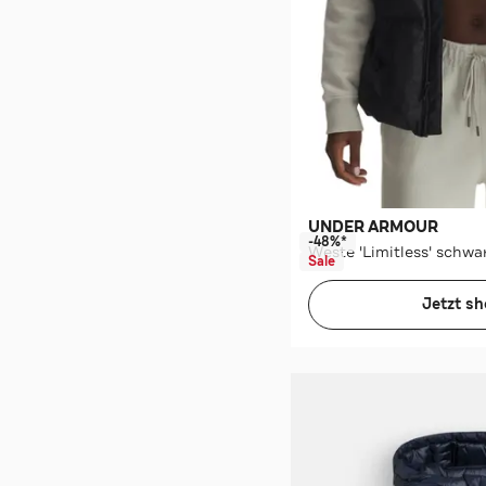
UNDER ARMOUR
-48%*
Weste 'Limitless' schwa
Sale
Jetzt s