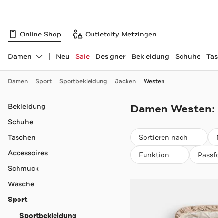
Online Shop
Outletcity Metzingen
Damen
Neu
Sale
Designer
Bekleidung
Schuhe
Ta
Abteilung ändern, ausgewählt:
Damen
Sport
Sportbekleidung
Jacken
Westen
Navigation überspringen
Bekleidung
Damen Westen:
Schuhe
Beliebteste
Taschen
Sortieren nach
Accessoires
Funktion
Passf
Schmuck
Wäsche
Sport
Sportbekleidung