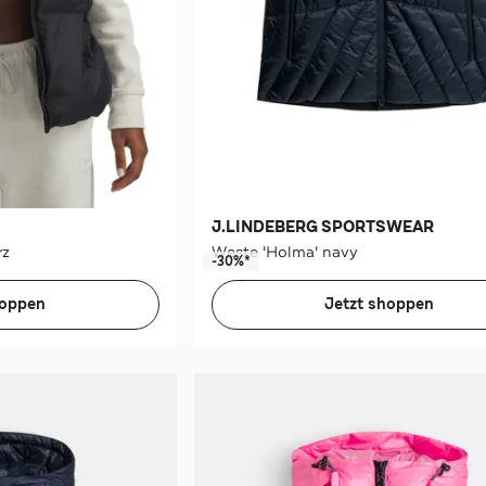
J.LINDEBERG SPORTSWEAR
rz
Weste 'Holma' navy
-30%*
hoppen
Jetzt shoppen