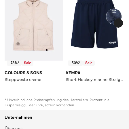
-78%*
Sale
-50%*
Sale
COLOURS & SONS
KEMPA
Steppweste creme
Short Hockey marine Straight
* Unverbindliche Preisempfehlung des Herstellers. Prozentuale
Ersparnis ggü. der UVP, sofern vorhanden
Unternehmen
Über uns