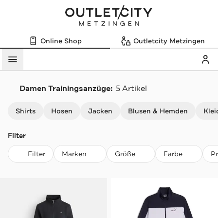
Online Shop
Outletcity Metzingen
Mein
Menü
Damen Trainingsanzüge:
5 Artikel
Navigation überspringen
Shirts
Hosen
Jacken
Blusen & Hemden
Klei
Filter
Filter
Marken
Größe
Farbe
P