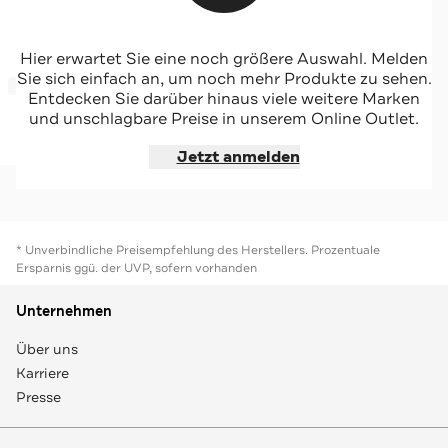
DIESEL
Hier erwartet Sie eine noch größere Auswahl. Melden
Sweatshirt 'Sven' petrol
Sie sich einfach an, um noch mehr Produkte zu sehen.
-30%*
Entdecken Sie darüber hinaus viele weitere Marken
und unschlagbare Preise in unserem Online Outlet.
Jetzt shoppen
Jetzt anmelden
* Unverbindliche Preisempfehlung des Herstellers. Prozentuale
Ersparnis ggü. der UVP, sofern vorhanden
Unternehmen
Über uns
Karriere
Presse