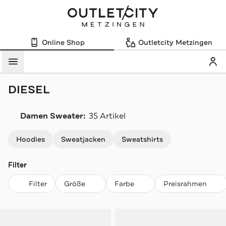
Online Shop
Outletcity Metzingen
Mein
Menü
DIESEL
Damen Sweater:
35 Artikel
Navigation überspringen
Hoodies
Sweatjacken
Sweatshirts
Filter
Filter
Größe
Farbe
Preisrahmen