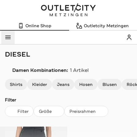
Online Shop
Outletcity Metzingen
Mein
Menü
DIESEL
Damen Kombinationen:
1 Artikel
Navigation überspringen
Shirts
Kleider
Jeans
Hosen
Blusen
Röc
Filter
Filter
Größe
Preisrahmen