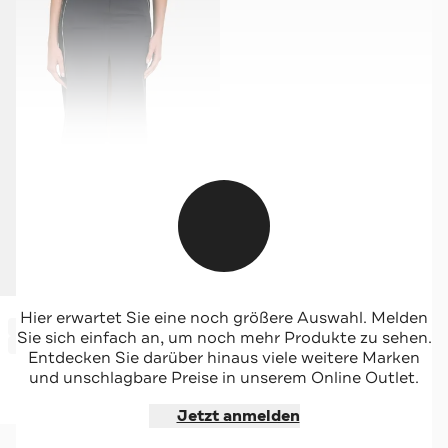
DIESEL
Hier erwartet Sie eine noch größere Auswahl. Melden
-65%*
Wollmix-Rock 'Gonna' anthrazit
Sie sich einfach an, um noch mehr Produkte zu sehen.
Sale
Entdecken Sie darüber hinaus viele weitere Marken
und unschlagbare Preise in unserem Online Outlet.
Jetzt shoppen
Jetzt anmelden