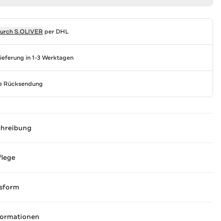
durch
S.OLIVER
per DHL
Lieferung in 1-3 Werktagen
se Rücksendung
chreibung
flege
sform
formationen