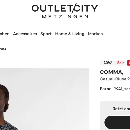
schen
Accessoires
Sport
Home & Living
Marken
warz
-40%*
Sale
COMMA,
Casual-Bluse 
Farbe:
99A1_sc
Jetzt a