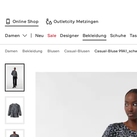
Online Shop
Outletcity Metzingen
Damen
Neu
Sale
Designer
Bekleidung
Schuhe
Ta
Abteilung ändern, ausgewählt:
Damen
Bekleidung
Blusen
Casual-Blusen
Casual-Bluse 99A1_sch