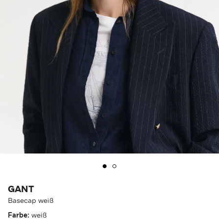
GANT
Basecap weiß
Farbe:
weiß