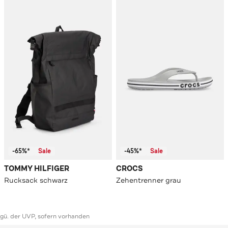
-65%*
Sale
-45%*
Sale
TOMMY HILFIGER
CROCS
Rucksack schwarz
Zehentrenner grau
ggü. der UVP, sofern vorhanden