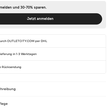
nmelden und 30-70% sparen.
Jetzt anmelden
durch
OUTLETCITY.COM
per DHL
Lieferung in 1-3 Werktagen
se Rücksendung
chreibung
flege