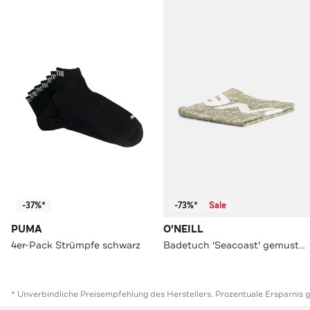
-37%*
-73%*
Sale
PUMA
O'NEILL
4er-Pack Strümpfe schwarz
Badetuch 'Seacoast' gemustert
* Unverbindliche Preisempfehlung des Herstellers. Prozentuale Ersparnis 