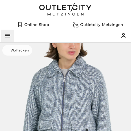
Online Shop
Outletcity Metzingen
Mein
Menü
Wolljacken