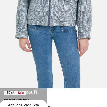
Ausverkauft
-52%*
Sale
WOOLRICH
Ähnliche Produkte
Wollmixjacke blau gemustert