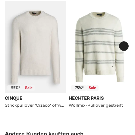
-55%*
Sale
-75%*
Sale
CINQUE
HECHTER PARIS
Strickpullover 'Cizaco' offwhite
Wollmix-Pullover gestreift
Andere Kunden kauften auch