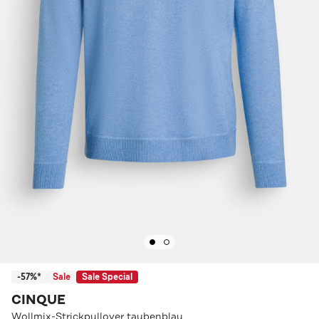
-57%*
Sale
Sale Special
CINQUE
Wollmix-Strickpullover taubenblau