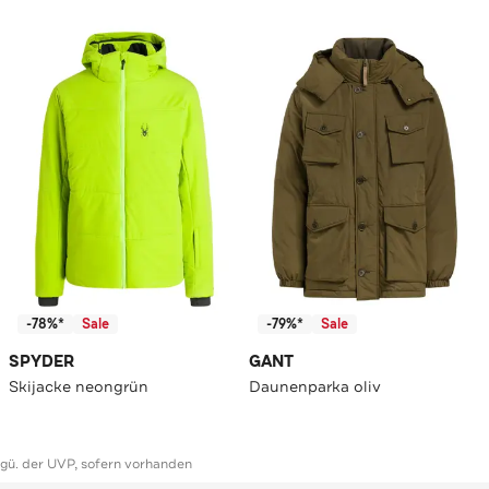
-78%*
Sale
-79%*
Sale
SPYDER
GANT
Skijacke neongrün
Daunenparka oliv
ggü. der UVP, sofern vorhanden