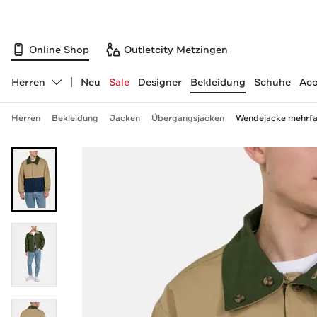
Online Shop
Outletcity Metzingen
Herren
Neu
Sale
Designer
Bekleidung
Schuhe
Acc
Abteilung ändern, ausgewählt:
Herren
Bekleidung
Jacken
Übergangsjacken
Wendejacke mehrfa