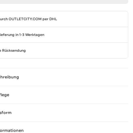
durch
OUTLETCITY.COM
per DHL
Lieferung in 1-3 Werktagen
se Rücksendung
chreibung
flege
sform
formationen