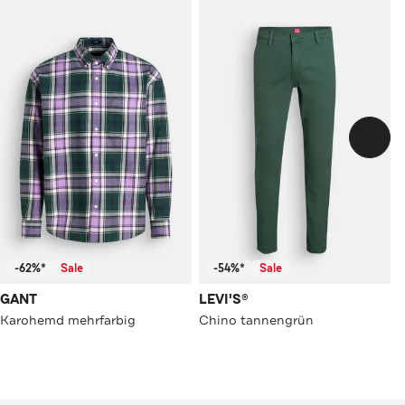
-62%*
Sale
-54%*
Sale
GANT
LEVI'S®
Karohemd mehrfarbig
Chino tannengrün