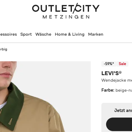
essoires
Sport
Wäsche
Home & Living
Marken
rbig
-59%*
Sale
LEVI'S®
Wendejacke me
Farbe:
beige-n
Jetzt a