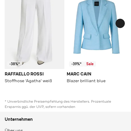
-38%*
-39%*
Sale
RAFFAELLO ROSSI
MARC CAIN
Stoffhose 'Agatha' weiß
Blazer brilliant blue
* Unverbindliche Preisempfehlung des Herstellers. Prozentuale
Ersparnis ggü. der UVP, sofern vorhanden
Unternehmen
Über uns