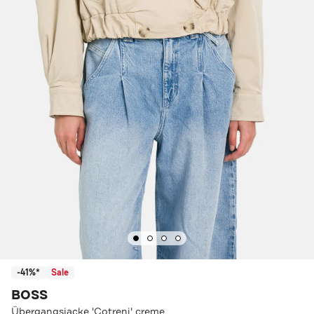
-41%*
Sale
BOSS
Übergangsjacke 'Cotreni' creme