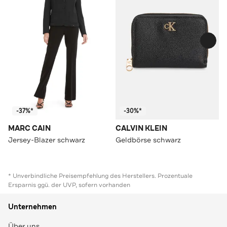
-37%*
-30%*
MARC CAIN
CALVIN KLEIN
Jersey-Blazer schwarz
Geldbörse schwarz
* Unverbindliche Preisempfehlung des Herstellers. Prozentuale
Ersparnis ggü. der UVP, sofern vorhanden
Unternehmen
Über uns