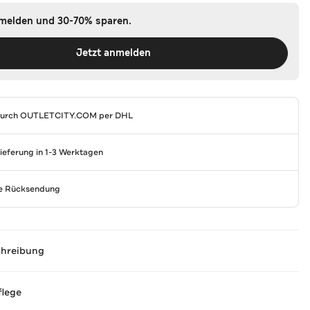
nmelden und 30-70% sparen.
Jetzt anmelden
durch
OUTLETCITY.COM
per DHL
Lieferung in 1-3 Werktagen
se Rücksendung
chreibung
flege