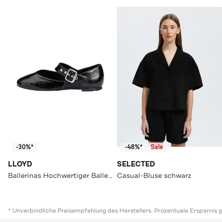
-30%*
-48%*
Sale
LLOYD
SELECTED
Ballerinas Hochwertiger Ballerina schwarz
Casual-Bluse schwarz
* Unverbindliche Preisempfehlung des Herstellers. Prozentuale Ersparnis 