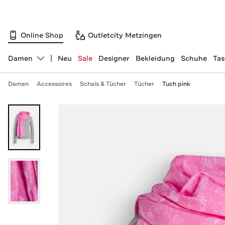
Online Shop
Outletcity Metzingen
Damen
Neu
Sale
Designer
Bekleidung
Schuhe
Ta
Abteilung ändern, ausgewählt:
Damen
Accessoires
Schals & Tücher
Tücher
Tuch pink