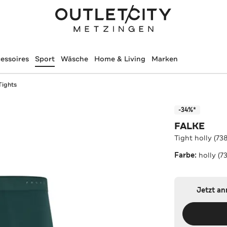
essoires
Sport
Wäsche
Home & Living
Marken
Tights
-34%*
FALKE
Tight holly (73
Farbe:
holly (7
Jetzt a