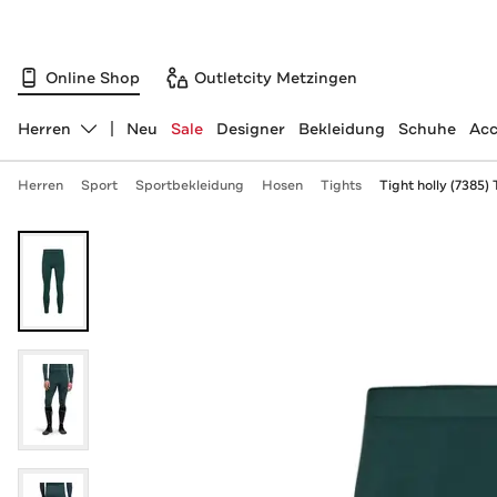
Online Shop
Outletcity Metzingen
Herren
Neu
Sale
Designer
Bekleidung
Schuhe
Acc
Abteilung ändern, ausgewählt:
Herren
Sport
Sportbekleidung
Hosen
Tights
Tight holly (7385) 