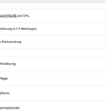
durch
FALKE
per DHL
Lieferung in 1-3 Werktagen
se Rücksendung
chreibung
flege
sform
formationen