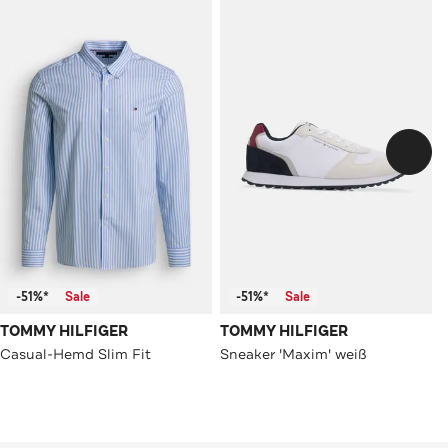
-51%*
Sale
-51%*
Sale
TOMMY HILFIGER
TOMMY HILFIGER
Casual-Hemd Slim Fit
Sneaker 'Maxim' weiß