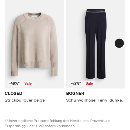
-48%*
Sale
-42%*
Sale
CLOSED
BOGNER
Strickpullover beige
Schurwollhose 'Terry' dunkelblau
* Unverbindliche Preisempfehlung des Herstellers. Prozentuale
Ersparnis ggü. der UVP, sofern vorhanden