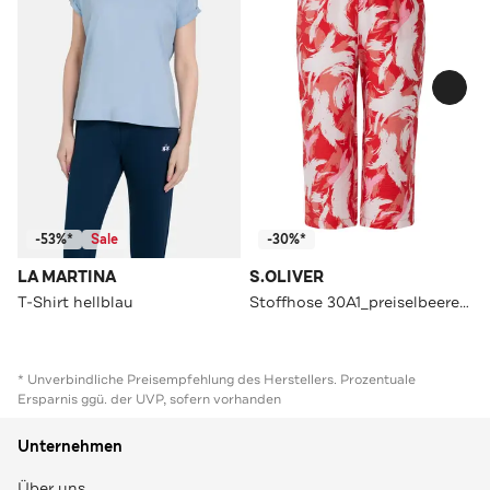
-53%*
Sale
-30%*
LA MARTINA
S.OLIVER
T-Shirt hellblau
Stoffhose 30A1_preiselbeere Tapered
* Unverbindliche Preisempfehlung des Herstellers. Prozentuale
Ersparnis ggü. der UVP, sofern vorhanden
Unternehmen
Über uns