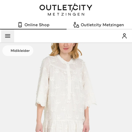
Online Shop
Outletcity Metzingen
Mein
Menü
Midikleider