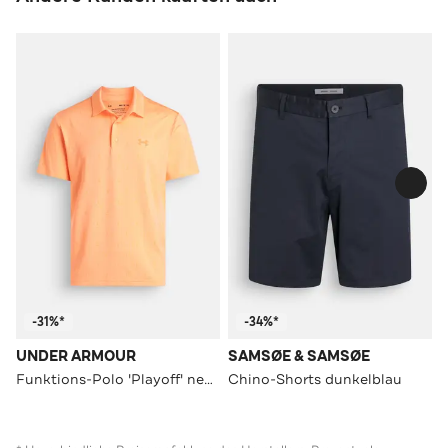
-31%*
-34%*
UNDER ARMOUR
SAMSØE & SAMSØE
Funktions-Polo 'Playoff' neonorange
Chino-Shorts dunkelblau