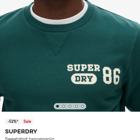
-52%*
Sale
SUPERDRY
Sweatshirt tannengrün