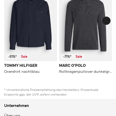
-51%*
Sale
-71%*
Sale
TOMMY HILFIGER
MARC O'POLO
Overshirt nachtblau
Rollkragenpullover dunkelgrau
* Unverbindliche Preisempfehlung des Herstellers. Prozentuale
Ersparnis ggü. der UVP, sofern vorhanden
Unternehmen
Über uns