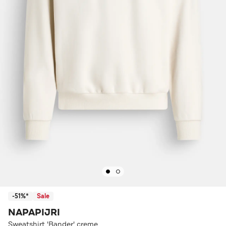
-51%*
Sale
NAPAPIJRI
Sweatshirt 'Bander' creme