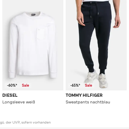
-60%*
Sale
-65%*
Sale
DIESEL
TOMMY HILFIGER
Longsleeve weiß
Sweatpants nachtblau
ggü. der UVP, sofern vorhanden