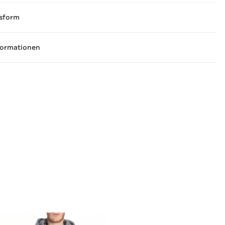
sform
formationen