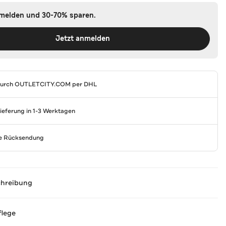
nmelden und 30-70% sparen.
Jetzt anmelden
durch
OUTLETCITY.COM
per DHL
Lieferung in 1-3 Werktagen
se Rücksendung
chreibung
flege