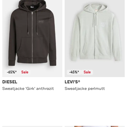
-65%*
Sale
-45%*
Sale
DIESEL
LEVI'S®
Sweatjacke 'Girk' anthrazit
Sweatjacke perlmutt