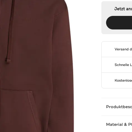
Jetzt a
Versand 
Schnelle 
Kostenlo
Produktbes
Material & P