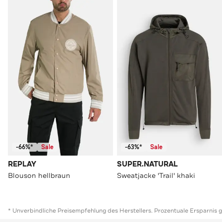
-66%*
Sale
-63%*
Sale
REPLAY
SUPER.NATURAL
Blouson hellbraun
Sweatjacke 'Trail' khaki
* Unverbindliche Preisempfehlung des Herstellers. Prozentuale Ersparnis 