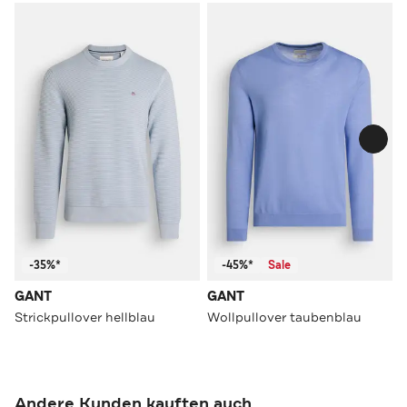
-35%*
-45%*
Sale
GANT
GANT
Strickpullover hellblau
Wollpullover taubenblau
Andere Kunden kauften auch