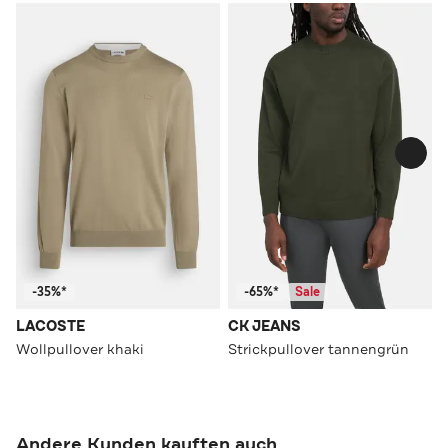
-35%*
-65%*
Sale
LACOSTE
CK JEANS
Wollpullover khaki
Strickpullover tannengrün
Andere Kunden kauften auch