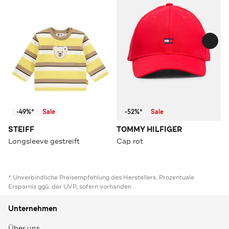
-49%*
Sale
-52%*
Sale
STEIFF
TOMMY HILFIGER
Longsleeve gestreift
Cap rot
* Unverbindliche Preisempfehlung des Herstellers. Prozentuale
Ersparnis ggü. der UVP, sofern vorhanden
Unternehmen
Über uns