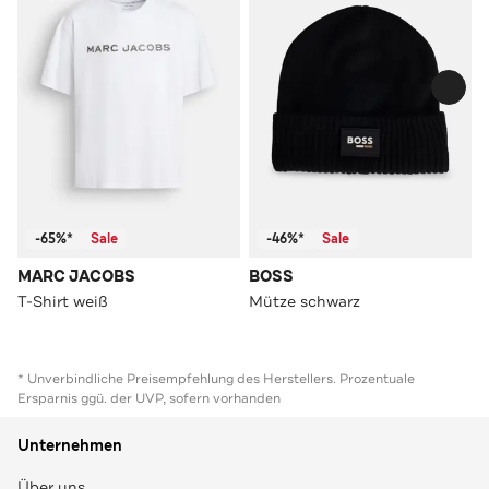
-65%*
Sale
-46%*
Sale
MARC JACOBS
BOSS
T-Shirt weiß
Mütze schwarz
* Unverbindliche Preisempfehlung des Herstellers. Prozentuale
Ersparnis ggü. der UVP, sofern vorhanden
Unternehmen
Über uns