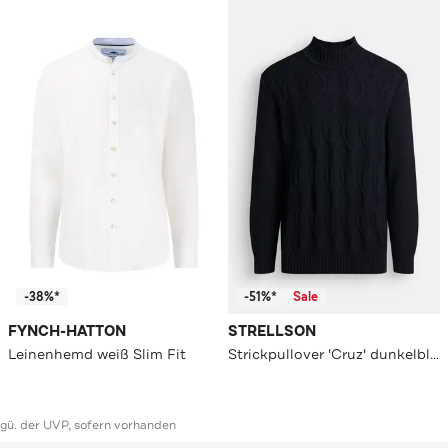
-38%*
-51%*
Sale
FYNCH-HATTON
STRELLSON
Leinenhemd weiß Slim Fit
Strickpullover 'Cruz' dunkelblau
ggü. der UVP, sofern vorhanden