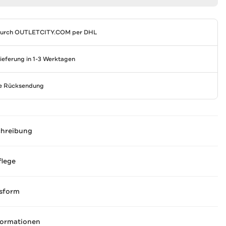
durch
OUTLETCITY.COM
per DHL
Lieferung in 1-3 Werktagen
se Rücksendung
chreibung
flege
sform
formationen