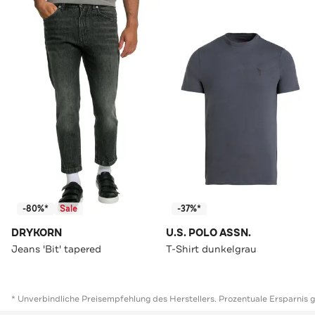
-80%*
Sale
-37%*
DRYKORN
U.S. POLO ASSN.
Jeans 'Bit' tapered
T-Shirt dunkelgrau
* Unverbindliche Preisempfehlung des Herstellers. Prozentuale Ersparnis 