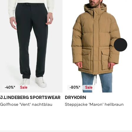
-40%*
Sale
-80%*
Sale
J.LINDEBERG SPORTSWEAR
DRYKORN
Golfhose 'Vent' nachtblau
Steppjacke 'Maron' hellbraun