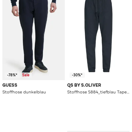
-78%*
Sale
-30%*
GUESS
QS BY S.OLIVER
Stoffhose dunkelblau
Stoffhose 5884_tiefblau Tapered