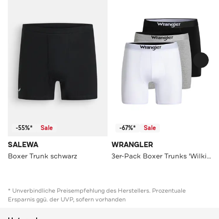
-55%*
Sale
-67%*
Sale
SALEWA
WRANGLER
Boxer Trunk schwarz
3er-Pack Boxer Trunks 'Wilkins' mehrfarbig
* Unverbindliche Preisempfehlung des Herstellers. Prozentuale
Ersparnis ggü. der UVP, sofern vorhanden