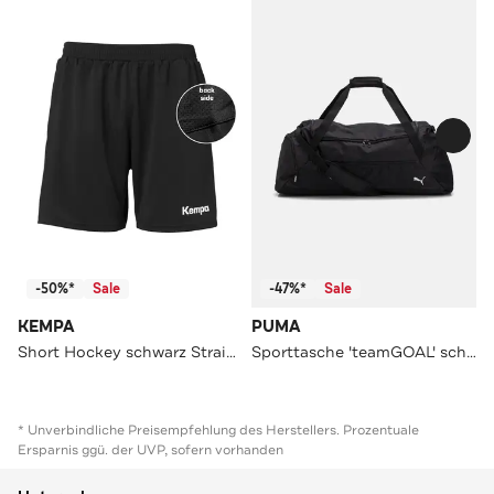
-50%*
Sale
-47%*
Sale
KEMPA
PUMA
Short Hockey schwarz Straight
Sporttasche 'teamGOAL' schwarz
* Unverbindliche Preisempfehlung des Herstellers. Prozentuale
Ersparnis ggü. der UVP, sofern vorhanden