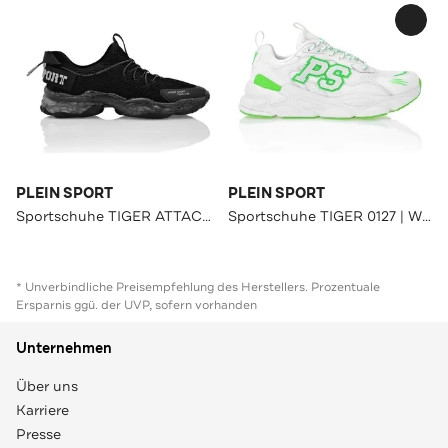
PLEIN SPORT
PLEIN SPORT
Sportschuhe TIGER ATTACK//GEN.X.4 | black
Sportschuhe TIGER 0127 | White/greenfluo
* Unverbindliche Preisempfehlung des Herstellers. Prozentuale
Ersparnis ggü. der UVP, sofern vorhanden
Unternehmen
Über uns
Karriere
Presse