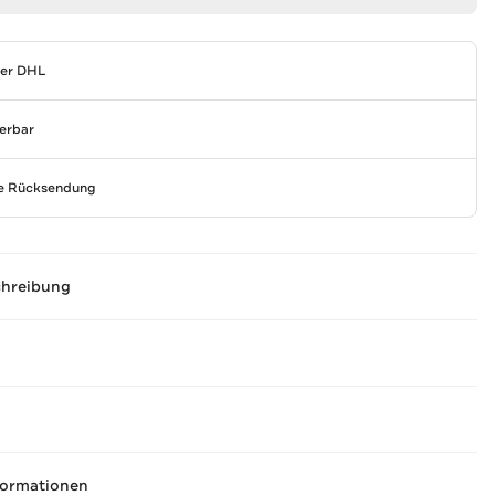
per DHL
ferbar
se Rücksendung
chreibung
formationen