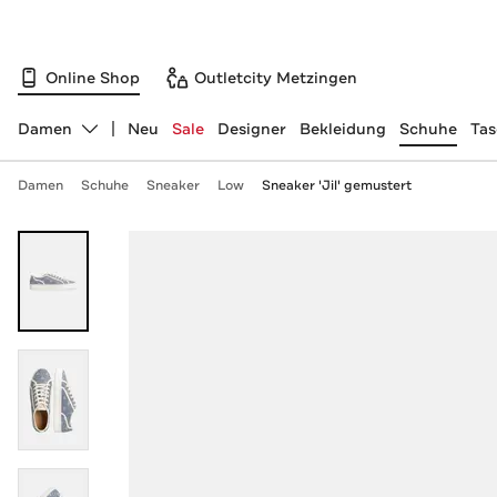
Online Shop
Outletcity Metzingen
Damen
Neu
Sale
Designer
Bekleidung
Schuhe
Ta
Abteilung ändern, ausgewählt:
Damen
Schuhe
Sneaker
Low
Sneaker 'Jil' gemustert