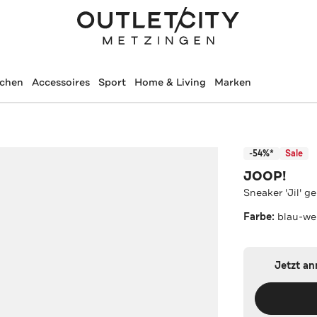
schen
Accessoires
Sport
Home & Living
Marken
-54%*
Sale
JOOP!
Sneaker 'Jil' g
Farbe:
blau-we
Jetzt a