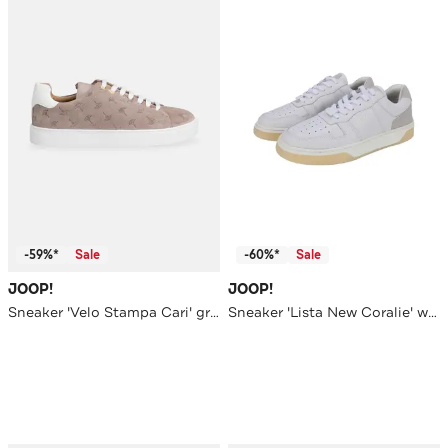
-59%*
Sale
-60%*
Sale
JOOP!
JOOP!
Sneaker 'Velo Stampa Cari' greige
Sneaker 'Lista New Coralie' weiß