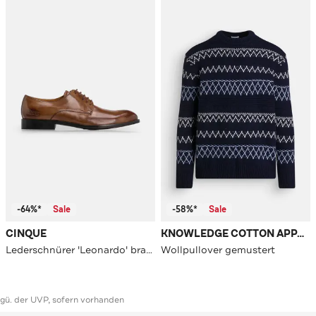
-64%*
Sale
-58%*
Sale
CINQUE
KNOWLEDGE COTTON APPAREL
Lederschnürer 'Leonardo' braun
Wollpullover gemustert
ggü. der UVP, sofern vorhanden